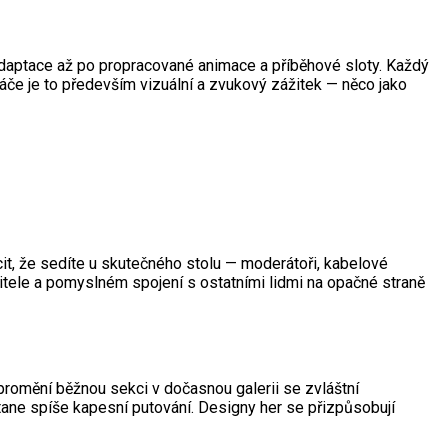
adaptace až po propracované animace a příběhové sloty. Každý
hráče je to především vizuální a zvukový zážitek — něco jako
cit, že sedíte u skutečného stolu — moderátoři, kabelové
titele a pomyslném spojení s ostatními lidmi na opačné straně
promění běžnou sekci v dočasnou galerii se zvláštní
stane spíše kapesní putování. Designy her se přizpůsobují