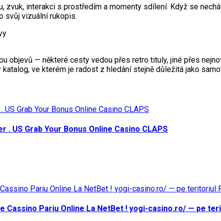
iku, zvuk, interakci s prostředím a momenty sdílení. Když se ne
o svůj vizuální rukopis.
vy
u objevů — některé cesty vedou přes retro tituly, jiné přes nejnov
katalog, ve kterém je radost z hledání stejně důležitá jako samo
r . US Grab Your Bonus Online Casino CLAPS
re Cassino Pariu Online La NetBet ! yogi-casino.ro/ — pe ter