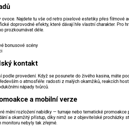
padů
ovoce. Najdete tu vše od retro pixelové estetiky přes filmové 
fické doprovodné efekty, které dávají hře vlastní charakter. Pro 
o ho prozkoumávat déle.
tvé bonusové scény
ci
idský kontakt
iší podle provedení. Když se posunete do živého kasina, máte po
o především o atmosféře: radosti z malých okamžiků, reakcích hos
odukčními nápady tvůrců.
romoakce a mobilní verze
které mění rozložení nabídky — turnaje nebo tematické promoakce 
dání a okamžitý přístup, díky nimž se z objevitelské procházky 
m monitoru nebyly tak zřejmé.