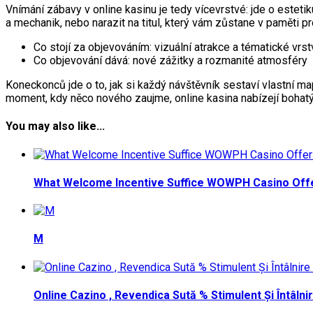
Vnímání zábavy v online kasinu je tedy vícevrstvé: jde o estet
a mechanik, nebo narazit na titul, který vám zůstane v paměti pr
Co stojí za objevováním: vizuální atrakce a tématické vrst
Co objevování dává: nové zážitky a rozmanité atmosféry
Koneckonců jde o to, jak si každý návštěvník sestaví vlastní map
moment, kdy něco nového zaujme, online kasina nabízejí bohatý 
You may also like...
What Welcome Incentive Suffice WOWPH Casino Offe
M
Online Cazino , Revendica Sută % Stimulent Și Întâlni