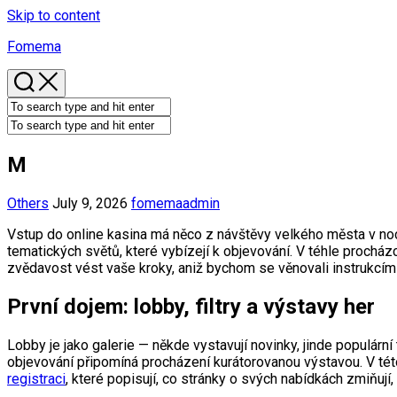
Skip to content
Fomema
M
Others
July 9, 2026
fomemaadmin
Vstup do online kasina má něco z návštěvy velkého města v noci —
tematických světů, které vybízejí k objevování. V téhle procház
zvědavost vést vaše kroky, aniž bychom se věnovali instrukcím
První dojem: lobby, filtry a výstavy her
Lobby je jako galerie — někde vystavují novinky, jinde populární
objevování připomíná procházení kurátorovanou výstavou. V této
registraci
, které popisují, co stránky o svých nabídkách zmiňují