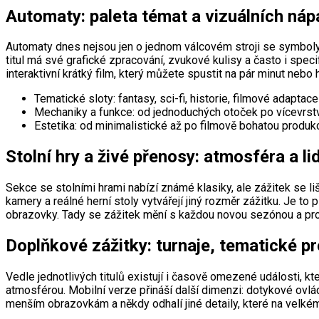
Automaty: paleta témat a vizuálních ná
Automaty dnes nejsou jen o jednom válcovém stroji se symboly 
titul má své grafické zpracování, zvukové kulisy a často i speci
interaktivní krátký film, který můžete spustit na pár minut neb
Tematické sloty: fantasy, sci-fi, historie, filmové adaptace
Mechaniky a funkce: od jednoduchých otoček po vícevrs
Estetika: od minimalistické až po filmově bohatou produk
Stolní hry a živé přenosy: atmosféra a l
Sekce se stolními hrami nabízí známé klasiky, ale zážitek se l
kamery a reálné herní stoly vytvářejí jiný rozměr zážitku. Je t
obrazovky. Tady se zážitek mění s každou novou sezónou a pr
Doplňkové zážitky: turnaje, tematické p
Vedle jednotlivých titulů existují i časově omezené události, 
atmosférou. Mobilní verze přináší další dimenzi: dotykové ovlá
menším obrazovkám a někdy odhalí jiné detaily, které na velké