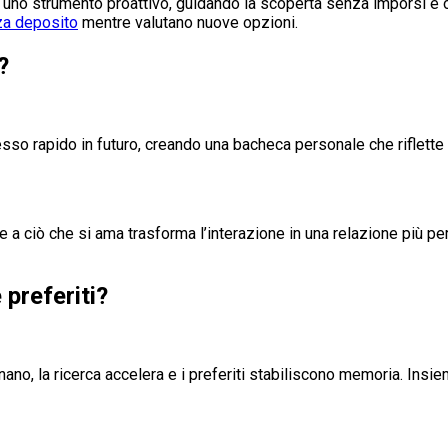
n uno strumento proattivo, guidando la scoperta senza imporsi e 
a deposito
mentre valutano nuove opzioni.
?
sso rapido in futuro, creando una bacheca personale che riflette i g
ente a ciò che si ama trasforma l’interazione in una relazione più 
 preferiti?
 affinano, la ricerca accelera e i preferiti stabiliscono memoria. In